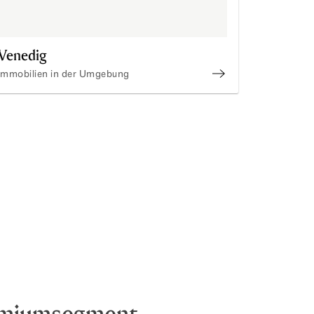
Venedig
Immobilien in der Umgebung
 Sie unsere Immobilien in Neapel
Entdecken Sie uns