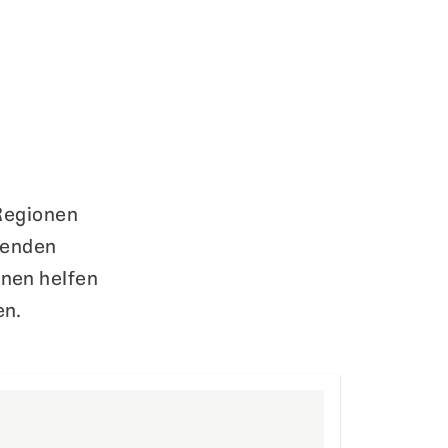
n
 Regionen
erenden
nnen helfen
en.