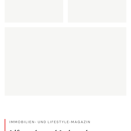
Diskretion via Private Office
Maritime Welten er
MEHR ENTDECKEN
MEHR ENTDECKEN
So feiern wir Wertschätzung
MEHR ENTDECKEN
IMMOBILIEN- UND LIFESTYLE-MAGAZIN