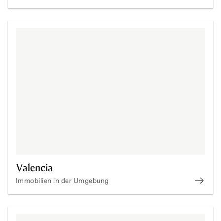
/immo
Valencia
Immobilien in der Umgebung
immob