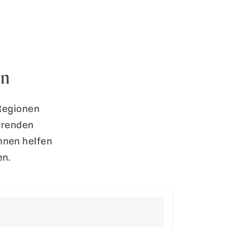
en
 Regionen
ierenden
nnen helfen
en.