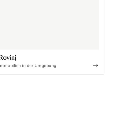
Rovinj
Immobilien in der Umgebung
n kaufen in Porec
Immobilien kaufen 